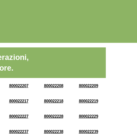
razioni,
ore.
800022207
800022208
800022209
800022217
800022218
800022219
800022227
800022228
800022229
800022237
800022238
800022239