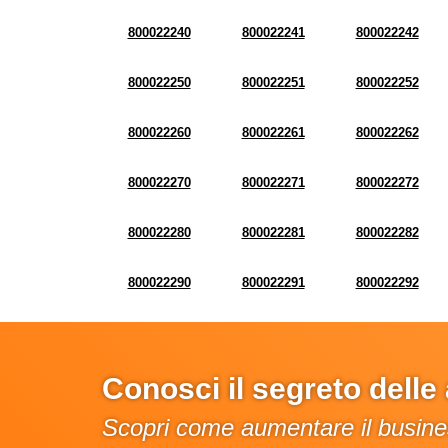
800022240
800022241
800022242
800022250
800022251
800022252
800022260
800022261
800022262
800022270
800022271
800022272
800022280
800022281
800022282
800022290
800022291
800022292
Conosci il segreto dell
Scopri come aumentare il busines