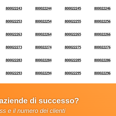
800022243
800022244
800022245
800022246
800022253
800022254
800022255
800022256
800022263
800022264
800022265
800022266
800022273
800022274
800022275
800022276
800022283
800022284
800022285
800022286
800022293
800022294
800022295
800022296
e aziende di successo?
s e il numero dei clienti