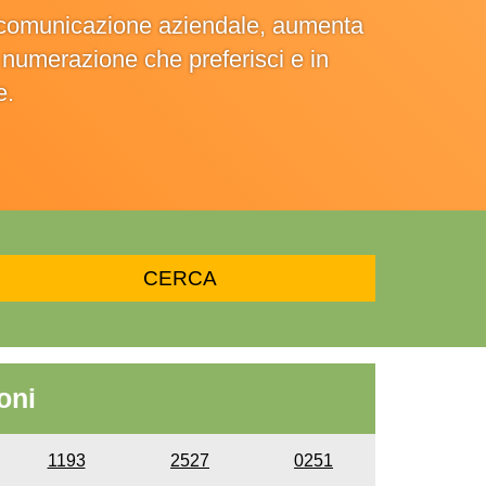
la comunicazione aziendale, aumenta
la numerazione che preferisci e in
e.
oni
1193
2527
0251