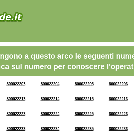
ngono a questo arco le seguenti nume
cca sul numero per conoscere l'operat
800022203
800022204
800022205
800022206
800022213
800022214
800022215
800022216
800022223
800022224
800022225
800022226
800022233
800022234
800022235
800022236